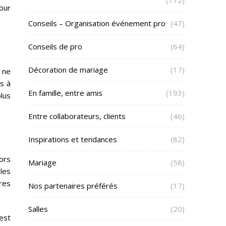
(112)
pour
Conseils – Organisation événement pro
(47)
Conseils de pro
(64)
Décoration de mariage
(17)
t ne
s à
En famille, entre amis
(193)
lus
Entre collaborateurs, clients
(46)
Inspirations et tendances
(82)
ors
Mariage
(58)
les
res
Nos partenaires préférés
(17)
Salles
(20)
’est