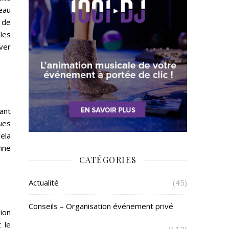
reau
t de
les
ver
tant
ques
cela
nne
CATÉGORIES
Actualité
(45)
Conseils – Organisation événement privé
ion
 le