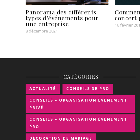
Panorama des différents
Comment
types d’événements pour
concert 
une entreprise
16 février 20
8 décembre 2021
CATÉGORIES
ACTUALITÉ
CONSEILS DE PRO
CONSEILS – ORGANISATION ÉVÉNEMENT
PRIVÉ
CONSEILS – ORGANISATION ÉVÉNEMENT
PRO
DÉCORATION DE MARIAGE